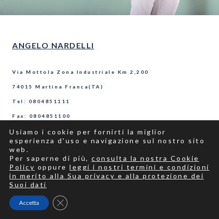
ANGELO NARDELLI
Via Mottola Zona Industriale Km 2,200
74015 Martina Franca(TA)
Tel: 0804851111
Fax: 0804851100
Usiamo i cookie per fornirti la miglior
P.Iva 02154100735
esperienza d'uso e navigazione sul nostro sito
web.
Per saperne di più,
consulta la nostra Cookie
Policy
oppure
leggi i nostri termini e condizioni
in merito alla Sua privacy e alla protezione dei
Suoi dati
Close GDPR Cookie Banner
Accetta